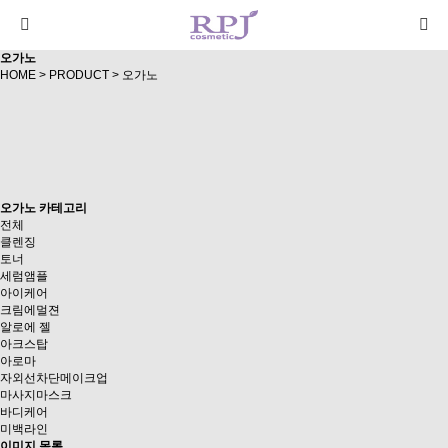
오가노
HOME
>
PRODUCT
>
오가노
오가노 카테고리
전체
클렌징
토너
세럼앰플
아이케어
크림에멀젼
알로에 젤
아크스탑
아로마
자외선차단메이크업
마사지마스크
바디케어
미백라인
이미지 목록