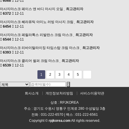
6068
12-11
마사지마스크
페이스 앤 바디 마사지 오일
최고관리자
6372
12-11
마사지마스크
쎄라퓨틱 아미노 러빙 마사지 크림
최고관리자
6454
12-11
마사지마스크
페릴라톡스 리발란스 크림 마스크
최고관리자
6544
12-11
마사지마스크
리바이탈라이징 타임스탑 크림 마스크
최고관리자
6393
12-11
마사지마스크
클리어 썰퍼 크림 마스크
최고관리자
6539
12-11
1
2
3
4
5
회사소개
개인정보처리방침
서비스이용약관
상호 : RPJKOREA
주소 : 경기도 수원시 영통구 인계로 280 수성빌딩 3층
전화 : 031-222-6570 | 팩스 : 031-222-6561
Copyright ©
rpjkorea.com
All rights reserved.