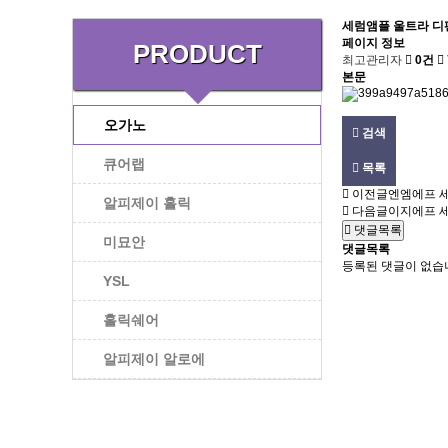
세럼앰플
울트라 디
페이지 정보
PRODUCT
최고관리자
0건
본문
오가노
검색
큐어랩
목록
이전글
엔엠에프 
알피제이 홀릭
다음글
이지에프 
댓글목록
미묘안
댓글목록
등록된 댓글이 없습
YSL
홀릭쉐어
알피제이 알로에