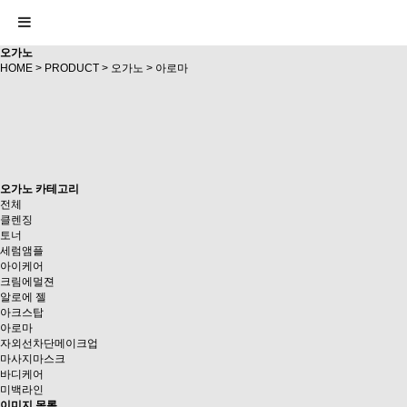
오가노
HOME
>
PRODUCT
>
오가노
> 아로마
오가노 카테고리
전체
클렌징
토너
세럼앰플
아이케어
크림에멀젼
알로에 젤
아크스탑
아로마
자외선차단메이크업
마사지마스크
바디케어
미백라인
이미지 목록